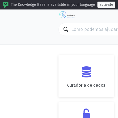
The Knowledge Base is available in your language
activate

Curadoria de dados
